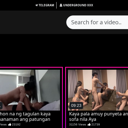
TELEGRAM
UNDERGROUND
XXX
1
09:23
hon na ng tagulan kaya
Kaya pala amuy punyeta a
nanaman ang patungan
sofa nila Aya
 Views
23192
31156 Views
21739