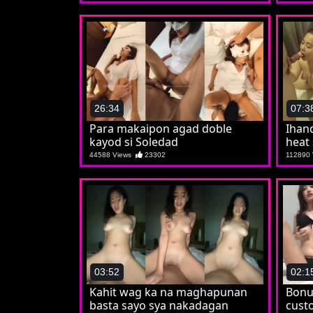
26:34
07:3
Para makaipon agad doble
Ihan
kayod si Soledad
heat 
44588 Views
23302
112890
03:52
02:1
Kahit wag ka na maghapunan
Bonus
basta sayo sya nakadagan
custo