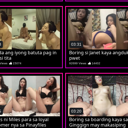
8
03:31
da ang iyong batuta pag in
Boring si Janet kaya angduk
si tita
pwet
 Views
15074
92699 Views
14402
5
03:20
 ni Miles para sa loyal
Boring sa boarding kaya sa
mer nya sa Pinayfiles
Ginggign may makasiping