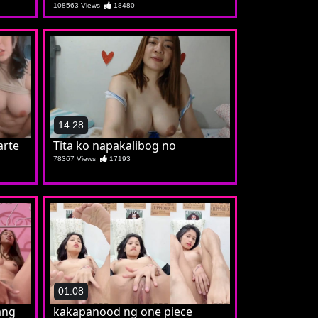
108563 Views
18480
14:28
arte
Tita ko napakalibog no
78367 Views
17193
01:08
ang
kakapanood ng one piece