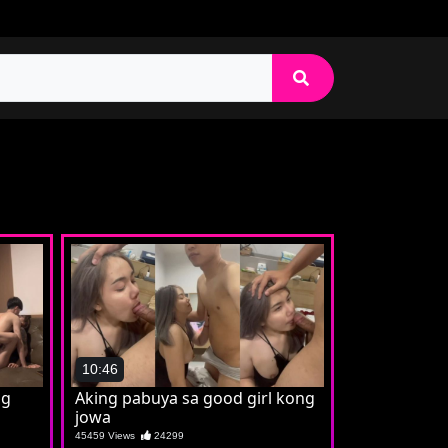
10:46
ng
Aking pabuya sa good girl kong
jowa
45459 Views
24299