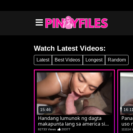
Watch Latest Videos:
Latest
Best Videos
Longest
Random
15:46
16:1
Handang lumunok ng dagta
Pana
makapunta lang sa america si
uso 
Magda
82733 Views
20377
111114