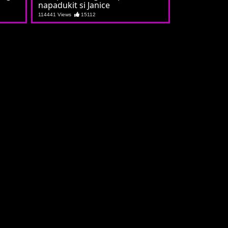
napadukit si Janice
114441 Views
15112