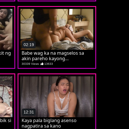
02:19
it ng
Babe wag ka na magselos sa
akin pareho kayong
makakaraos
30339 Views
13633
12:31
bik si
Kaya pala biglang asenso
nagpatira sa kano