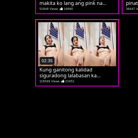
makita ko lang ang pink na
pina
hiyas ni Carla
51848 Views
16890
38447 
02:35
Kung ganitong kalidad
siguradong lalabasan ka
kaagad
116549 Views
21651