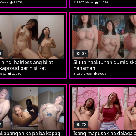
 Views
21530
117967 Views
14596
3
03:07
 hindi hairless ang bilat
Si tita naaktuhan dumidisk
kaproud parin si Kat
nanaman
Views
21530
87280 Views
16517
2
05:22
kabangon ka pa ba kapag
Isang mapusok na dalaga 