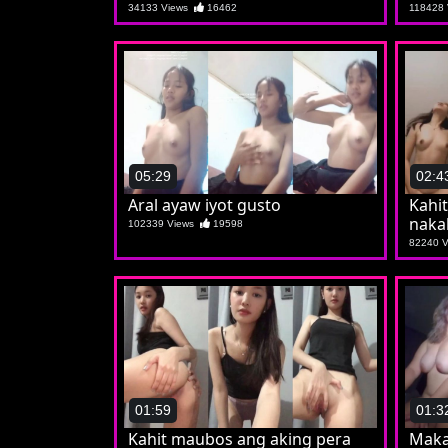
34133 Views
16462
118428
05:29
02:4
Aral ayaw iyot gusto
Kahit
naka
102339 Views
19598
82240 
01:59
01:3
Kahit maubos ang aking pera
Maka