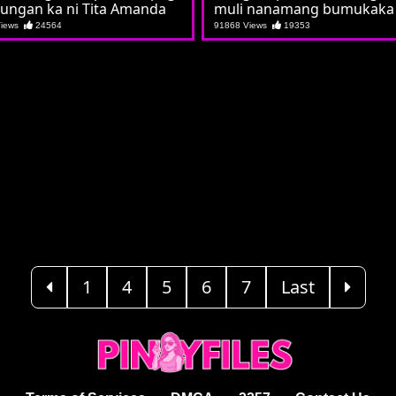
tungan ka ni Tita Amanda
muli nanamang bumukaka
Views
24564
91868 Views
19353
1
4
5
6
7
Last