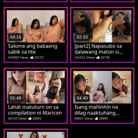
nude shower ni Marian
04:16
02:33
Salome ang babaeng
[part2] Napasubo sa
sabik sa tite
dalawang maton si
Maricon sa kanilang
103963 Views
15173
101511 Views
24738
staycation
01:48
04:40
Lahat matuturn on sa
Isang mahinhin na
compilation ni Maricon
dilag naaktuhang
sumusupsop ng bayag
44710 Views
19901
84827 Views
19895