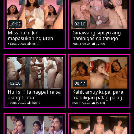
10:02
02:16
Miss na ni Jen
Ginawang sipilyo ang
mapasukan ng uten
naninigas na tarugo
54454 Views
20788
76634 Views
17305
02:26
08:47
Huli si Tita nagpatira sa
Kahit amuy kupal para
aking tropa
madiligan palag palag
na si Crystal
67906 Views
16957
35906 Views
22460