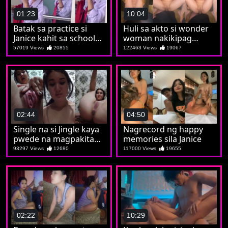
01:23
10:04
Batak sa practice si
Huli sa akto si wonder
Janice kahit sa school
woman nakikipag
walang mintis
iyutan
57019 Views
20855
122463 Views
19067
02:44
04:50
Single na si Jingle kaya
Nagrecord ng happy
pwede na magpakita
memories sila Janice
ng tinggle
93297 Views
12680
117000 Views
19655
02:22
10:29