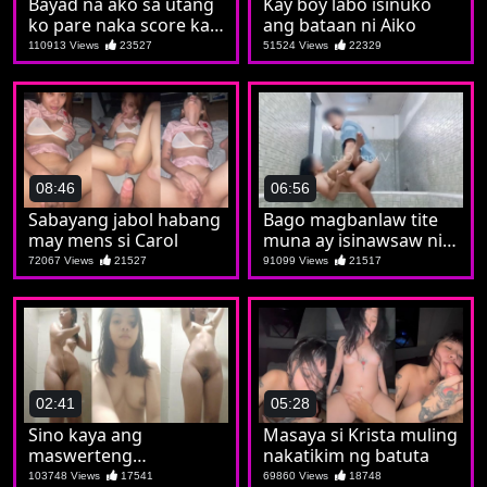
Bayad na ako sa utang
Kay boy labo isinuko
ko pare naka score ka
ang bataan ni Aiko
na kay kumare
110913 Views
23527
51524 Views
22329
08:46
06:56
Sabayang jabol habang
Bago magbanlaw tite
may mens si Carol
muna ay isinawsaw ni
Islaw
72067 Views
21527
91099 Views
21517
02:41
05:28
Sino kaya ang
Masaya si Krista muling
maswerteng
nakatikim ng batuta
mapapadalhan ng
103748 Views
17541
69860 Views
18748