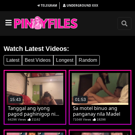
TELEGRAM
UNDERGROUND
XXX
Watch Latest Videos:
Latest
Best Videos
Longest
Random
15:43
01:53
Tanggal ang iyong
Sa motel binuo ang
pagod paghinigop ni
panganay nila Madel
jowa ang iyong tamod
64296 Views
21162
71048 Views
18296