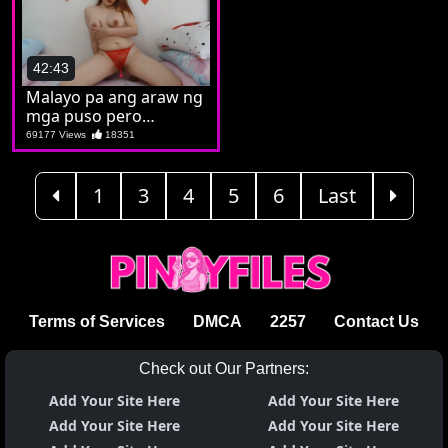
42:43
Malayo pa ang araw ng
mga puso pero
nagpapatigas na sya ng
69177 Views
18351
mga tarugo
1
3
4
5
6
Last
Terms of Services
DMCA
2257
Contact Us
Check out Our Partners:
Add Your Site Here
Add Your Site Here
Add Your Site Here
Add Your Site Here