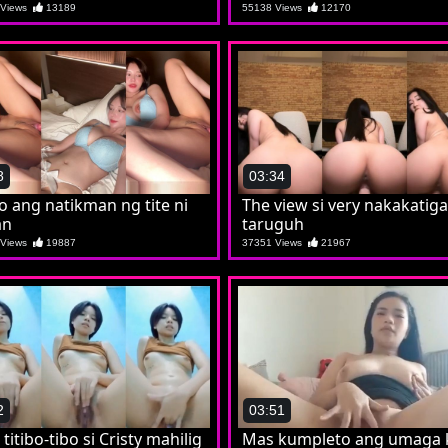
 Views
13189
55138 Views
12170
8
03:34
o ang natikman ng tite ni
The view si very nakakatig
an
taruguh
 Views
19887
37351 Views
21967
2
03:51
 titibo-tibo si Cristy mahilig
Mas kumpleto ang umaga