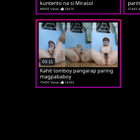
kuntento na si Mirasol
parin
86005 Views
19270
37443 
03:11
Kahit tomboy pangarap paring
magpababoy
70450 Views
14283