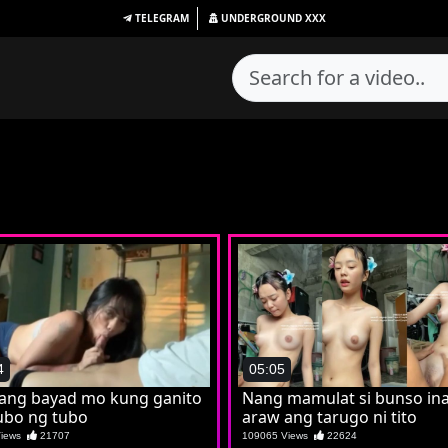
TELEGRAM
UNDERGROUND
XXX
4
05:05
t ang bayad mo kung ganito
Nang mamulat si bunso in
bo ng tubo
araw ang tarugo ni tito
Views
21707
109065 Views
22624