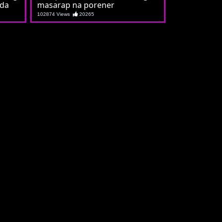
gda
masarap na porener
102874 Views
20265