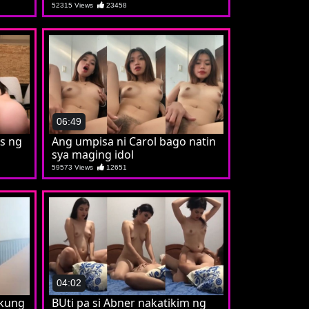
52315 Views
23458
06:49
as ng
Ang umpisa ni Carol bago natin
sya maging idol
59573 Views
12651
04:02
 kung
BUti pa si Abner nakatikim ng