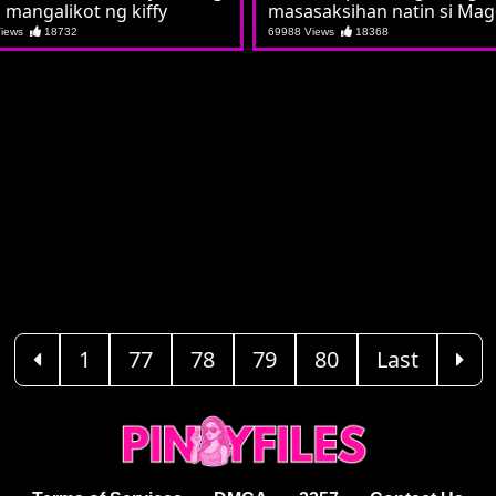
 mangalikot ng kiffy
masasaksihan natin si Ma
Views
18732
69988 Views
18368
1
77
78
79
80
Last