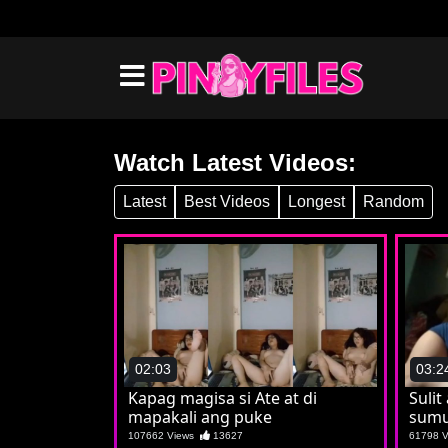
Watch Latest Videos:
Latest
Best Videos
Longest
Random
02:03
03:2
Kapag magisa si Ate at di
Suli
mapakali ang puke
sumu
107662 Views
13627
61798 