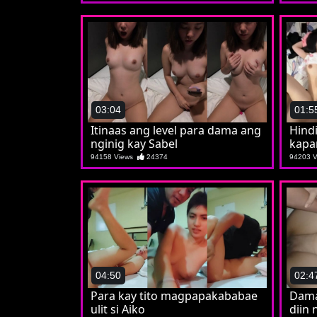
03:04
01:5
Itinaas ang level para dama ang
Hind
nginig kay Sabel
kapa
iyut
94158 Views
24374
94203 
04:50
02:4
Para kay tito magpapakababae
Dama
ulit si Aiko
diin 