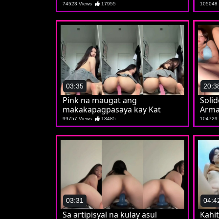
74523 Views
17955
105048
03:35
20:3
Pink na maugat ang
Solid
makakapagpasaya kay Kat
Arm
99757 Views
13485
104729
03:31
04:4
Sa artipisyal na kulay asul
Kahit