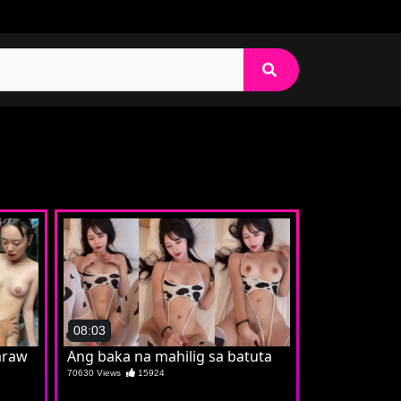
08:03
araw
Ang baka na mahilig sa batuta
70630 Views
15924