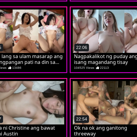
5
22:06
i lang sa ulam masarap ang
Nagpakalikot ng puday an
ngpangan pati na din sa
isang magandang tisay
an
Views
13486
104525 Views
22113
7
22:54
 ni Christine ang bawat
Ok na ok ang ganitong
ni Austin
threeway