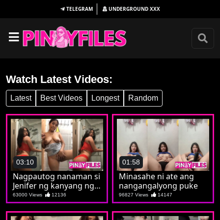
TELEGRAM
UNDERGROUND
XXX
Watch Latest Videos:
Latest
Best Videos
Longest
Random
03:10
01:58
Nagpautog nanaman si
Minasahe ni ate ang
Jenifer ng kanyang nga
nangangalyong puke
viewer
63000 Views
12136
96827 Views
14147