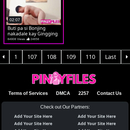
02:07
Buti pa si Bonjing
nakadale kay Gingging
84908 Views
24658
1
107
108
109
110
Last
Terms of Services
DMCA
2257
Contact Us
Check out Our Partners:
Add Your Site Here
Add Your Site Here
Add Your Site Here
Add Your Site Here