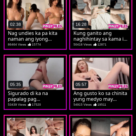
02:38
16:28
Nag undies ka pa kita
Kung ganito ang
naman ang iyong
naghihintay sa kama ihi
pagkaputa
lang ang pahinga
86464 Views
15774
50418 Views
12871
05:35
05:57
Sigurado di ka na
Ang gusto ko sa chinita
papalag pag
yung medyo may
pinaibabawan ka ni
pagkaputa
53439 Views
17520
54915 Views
19511
hipag