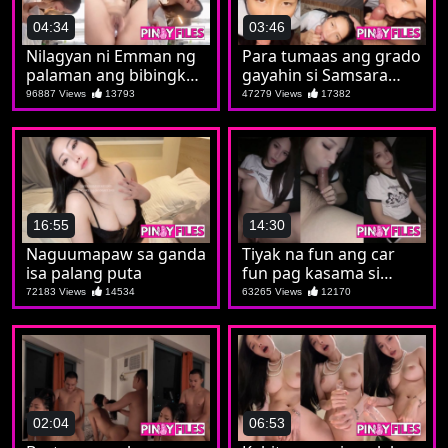
04:34
03:46
Nilagyan ni Emman ng
Para tumaas ang grado
palaman ang bibingka
gayahin si Samsara
ni Marian
kung chumupa ganado
96887 Views
13793
47279 Views
17382
16:55
14:30
Naguumapaw sa ganda
Tiyak na fun ang car
isa palang puta
fun pag kasama si
Mheanne
72183 Views
14534
63265 Views
12170
02:04
06:53