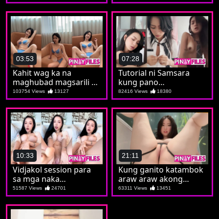
03:53
07:28
Kahit wag ka na
Tutorial ni Samsara
maghubad magsarili ka
kung pano
lang ng banayad
magserbisyo ng batuta
103754 Views
13127
82416 Views
18380
10:33
21:11
Vidjakol session para
Kung ganito katambok
sa mga naka
araw araw akong
subscription
makakapagpaputok
51587 Views
24701
63311 Views
13451