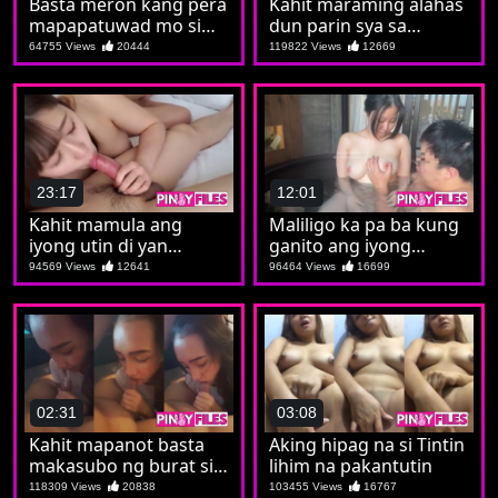
Basta meron kang pera
Kahit maraming alahas
mapapatuwad mo si
dun parin sya sa
Samsara
matigas
64755 Views
20444
119822 Views
12669
23:17
12:01
Kahit mamula ang
Maliligo ka pa ba kung
iyong utin di yan
ganito ang iyong
titigilan ni Tintin
kasama
94569 Views
12641
96464 Views
16699
02:31
03:08
Kahit mapanot basta
Aking hipag na si Tintin
makasubo ng burat si
lihim na pakantutin
Charlotte
118309 Views
20838
103455 Views
16767