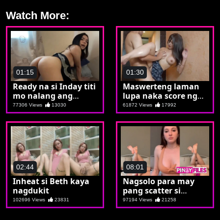
Watch More:
01:15
01:30
Ready na si Inday titi
Maswerteng laman
mo nalang ang
lupa naka score ng
inaantay
maganda
77306 Views
13030
61872 Views
17992
02:44
08:01
Inheat si Beth kaya
Nagsolo para may
nagdukit
pang scatter si
Soccoro
102696 Views
23831
97194 Views
21258