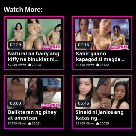
Watch More:
02:29
02:13
Natural na hairy ang
Kahit gaano
kiffy na binuklat ni
kapagod si magda di
Cindy
parin papigil sa
67345 Views
20014
89536 Views
15132
pagdukit ng
kanyang talaba
03:00
05:46
Baliktaran ng pinay
Sinaid ni Janice ang
at american
katas ng
nahawakang etits
88850 Views
21061
39465 Views
20085