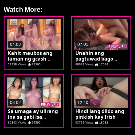
Watch More:
04:08
07:01
Kahit maubos ang
Unahin ang
laman ng gcash
pagtuwad bago
mapanood ko lang si
humingi ng tawad
51338 Views
23365
88092 Views
17034
Crush
03:02
12:40
Sa umaga ay ulirang
Hindi lang dildo ang
ina sa gabi isa
pinkish kay Irish
palang puta
85243 Views
24592
93772 Views
18932