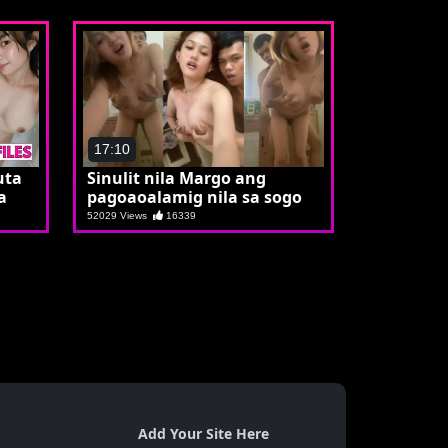
17:10
uta
Sinulit nila Margo ang
a
pagoaoalamig nila sa sogo
52029 Views
16339
Add Your Site Here