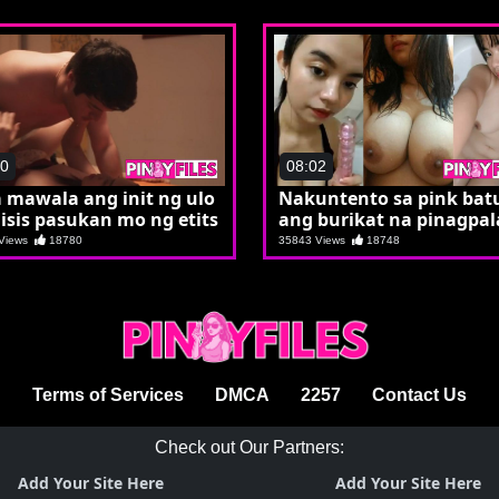
10
08:02
 mawala ang init ng ulo
Nakuntento sa pink bat
isis pasukan mo ng etits
ang burikat na pinagpal
 Views
18780
35843 Views
18748
Terms of Services
DMCA
2257
Contact Us
Check out Our Partners:
Add Your Site Here
Add Your Site Here