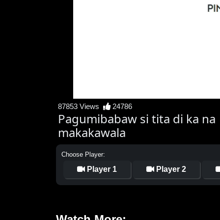
87853 Views
24786
Pagumibabaw si tita di ka na
makakawala
Choose Player:
Player 1
Player 2
Watch More: