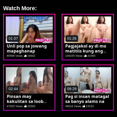
Watch More:
01:07
01:26
Unli pop sa jowang
Pagjajakol ay di mo
mapaghanap
matitiis kung ang
mapapanood ay
80599 Views
16642
109105 Views
21593
ganito kakinis
02:44
09:29
Pinsan may
Pag si insan matagal
kakulitan sa loob
sa banyo alams na
pinutukan
47520 Views
22593
49016 Views
13153