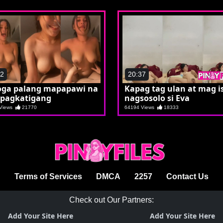
12
20:37
joga palang mapapawi na
Kapag tag ulan at mag i
 pagkatigang
nagsosolo si Eva
 Views
21770
64194 Views
18333
Terms of Services
DMCA
2257
Contact Us
Check out Our Partners:
Add Your Site Here
Add Your Site Here