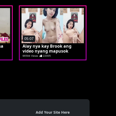
05:07
sa
Alay nya kay Brook ang
video nyang mapusok
96594 Views
22005
Add Your Site Here