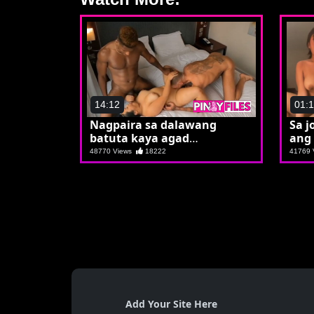
14:12
01:
Nagpaira sa dalawang
Sa 
batuta kaya agad
ang
nakapunta ng amerika
48770 Views
18222
41769
Add Your Site Here