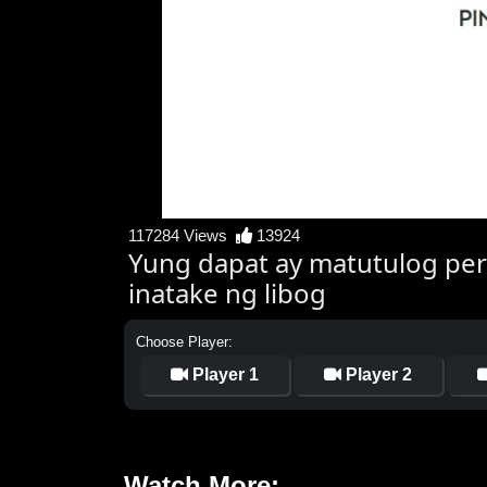
117284 Views
13924
Yung dapat ay matutulog pe
inatake ng libog
Choose Player:
Player 1
Player 2
Watch More: