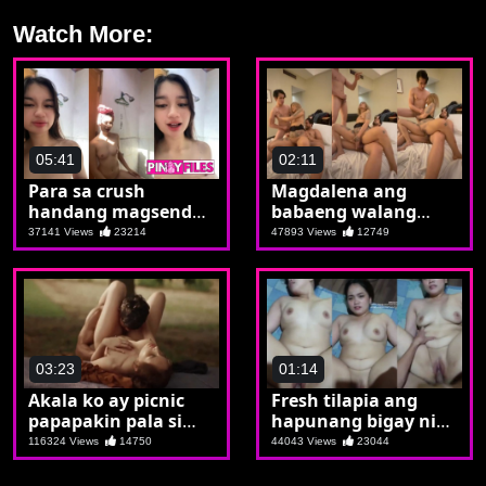
Watch More:
05:41
02:11
Para sa crush
Magdalena ang
handang magsend
babaeng walang
ng nude si Jas
pahinga
37141 Views
23214
47893 Views
12749
03:23
01:14
Akala ko ay picnic
Fresh tilapia ang
papapakin pala si
hapunang bigay ni
Marivic
Pia
116324 Views
14750
44043 Views
23044