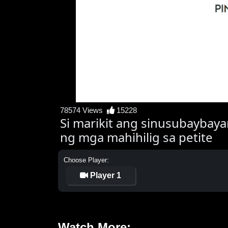
78574 Views
15228
Si marikit ang sinusubaybay
ng mga mahihilig sa petite
Choose Player:
Player 1
Watch More: