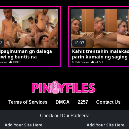
42
15:07
ipaginuman gn dalaga
Kahit trentahin malaka
wi ng buntis na
parin kumain ng saging
 Views
19305
86342 Views
24771
Terms of Services
DMCA
2257
Contact Us
Check out Our Partners:
Add Your Site Here
Add Your Site Here