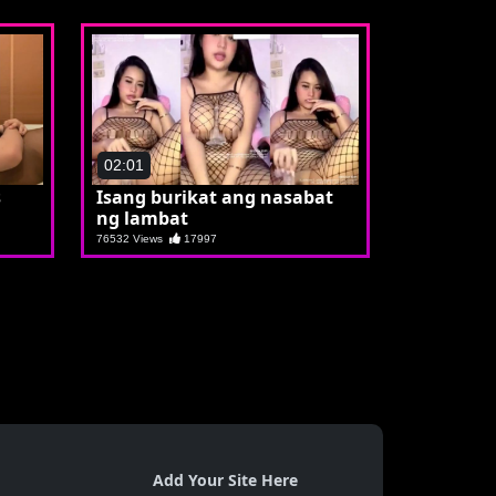
02:01
s
Isang burikat ang nasabat
ng lambat
76532 Views
17997
Add Your Site Here