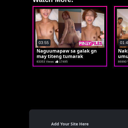
03:55
01:
Naguumapaw sa galak gn
Nak
may titeng tumarak
umu
83353 Views
17495
86990
Add Your Site Here