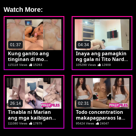
Watch More:
01:37
04:34
Kung ganito ang
Inaya ang pamagkin
tinginan di mo
ng gala ni Tito Nardo
titigilan
dadalhin lang pala
115118 Views
15263
105299 Views
12909
sa Sogo
26:14
02:31
Tinabla ni Marian
Todo concentration
ang mga kaibigan
makapagparaos lang
para lang
si Corazon
111080 Views
17876
95424 Views
24047
maputukan