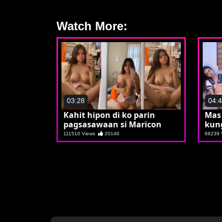
Watch More:
03:28
04:
Kahit hipon di ko parin
Mas
pagsasawaan si Maricon
kung
111510 Views
20146
68239