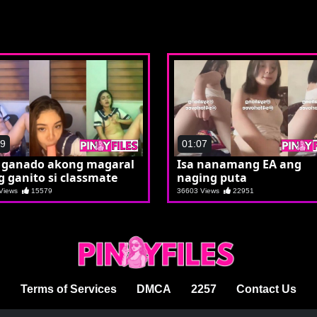
49
01:07
 ganado akong magaral
Isa nanamang EA ang
 ganito si classmate
naging puta
 Views
15579
36603 Views
22951
Terms of Services
DMCA
2257
Contact Us