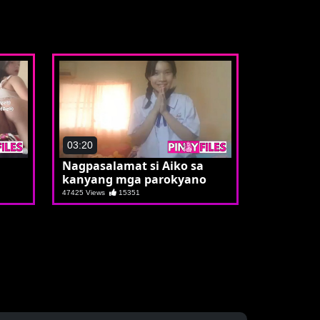
03:20
Nagpasalamat si Aiko sa
kanyang mga parokyano
47425 Views
15351