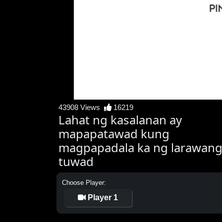
43908 Views
16219
Lahat ng kasalanan ay
mapapatawad kung
magpapadala ka ng larawan
tuwad
Choose Player:
Player 1