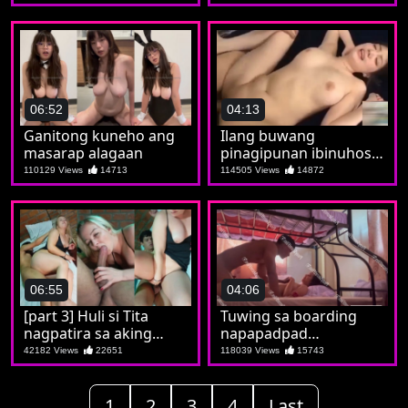
na sya ay isang puta
06:52
04:13
Ganitong kuneho ang
Ilang buwang
masarap alagaan
pinagipunan ibinuhos
lahat kay Jilian
110129 Views
14713
114505 Views
14872
06:55
04:06
[part 3] Huli si Tita
Tuwing sa boarding
nagpatira sa aking
napapadpad
tropa
nadidiligan si Soledad
42182 Views
22651
118039 Views
15743
1
2
3
4
Last