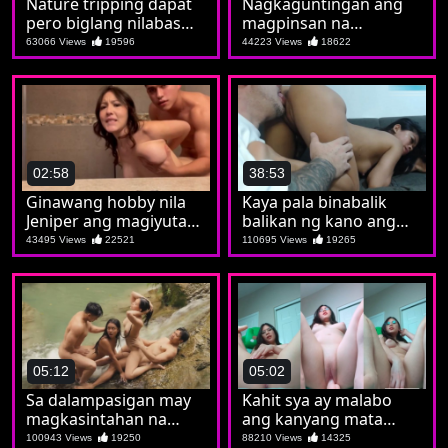
Nature tripping dapat
Nagkaguntingan ang
pero biglang nilabas
magpinsan na
ang burat napasubo
parehong iniwanan
63066 Views
19596
44223 Views
18622
tuloy si Kat
02:58
38:53
Ginawang hobby nila
Kaya pala binabalik
Jeniper ang magiyutan
balikan ng kano ang
bago magshower
putahe ni Aiko
43495 Views
22521
110695 Views
19265
05:12
05:02
Sa dalampasigan may
Kahit sya ay malabo
magkasintahan na
ang kanyang mata
nagpalitan sa iyutan
malinaw naman sayo
100943 Views
19250
88210 Views
14325