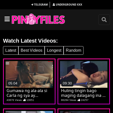
TELEGRAM
UNDERGROUND
XXX
Watch Latest Videos:
Latest
Best Videos
Longest
Random
05:04
09:30
Gumawa ng ala-ala si
Huling tingin bago
Carla ng sya ay
maging dalagang ina si
nagpakaputa at
Christine
43876 Views
13651
86284 Views
24257
pumatong sa batuta