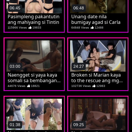
06:45
06:48
Pasimpleng pakantutin
Unang date nila
ang mahiyaing si Tintin
bumigay agad si Carla
115966 Views
19833
64848 Views
12488
03:00
24:27
Naengget si yaya kaya
Broken si Marian kaya
somali sa bembangan
to the rescue ang mga
nila koya
kaibigan
44676 Views
18821
102736 Views
12983
01:38
09:25