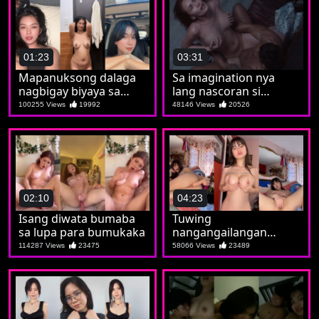
01:23
03:31
Mapanuksong dalaga
Sa imagination nya
nagbigay biyaya sa
lang nascoran si
madla
Maricon
100255 Views
19992
48146 Views
20526
02:10
04:23
Isang diwata bumaba
Tuwing
sa lupa para bumukaka
nangangailangan
nagsoshow si Marian
114287 Views
23475
58066 Views
23489