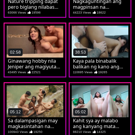
Nature tripping dapat
Nagkaguntingan ang
pero biglang nilabas
magpinsan na
ang burat napasubo
parehong iniwanan
63066 Views
19596
44223 Views
18622
tuloy si Kat
02:58
38:53
Ginawang hobby nila
Kaya pala binabalik
Jeniper ang magiyutan
balikan ng kano ang
bago magshower
putahe ni Aiko
43495 Views
22521
110695 Views
19265
05:12
05:02
Sa dalampasigan may
Kahit sya ay malabo
magkasintahan na
ang kanyang mata
nagpalitan sa iyutan
malinaw naman sayo
100943 Views
19250
88210 Views
14325