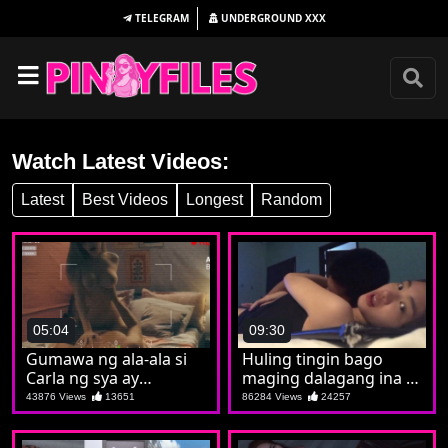
TELEGRAM
UNDERGROUND
XXX
Watch Latest Videos:
Latest
Best Videos
Longest
Random
05:04
09:30
Gumawa ng ala-ala si
Huling tingin bago
Carla ng sya ay
maging dalagang ina si
nagpakaputa at
Christine
43876 Views
13651
86284 Views
24257
pumatong sa batuta