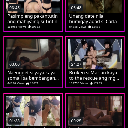
06:45
06:48
Pasimpleng pakantutin
Unang date nila
ang mahiyaing si Tintin
bumigay agad si Carla
115966 Views
19833
64848 Views
12488
03:00
24:27
Naengget si yaya kaya
Broken si Marian kaya
somali sa bembangan
to the rescue ang mga
nila koya
kaibigan
44676 Views
18821
102736 Views
12983
01:38
09:25