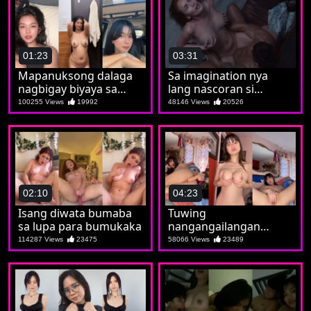
01:23
03:31
Mapanuksong dalaga
Sa imagination nya
nagbigay biyaya sa
lang nascoran si
madla
Maricon
100255 Views
19992
48146 Views
20526
02:10
04:23
Isang diwata bumaba
Tuwing
sa lupa para bumukaka
nangangailangan
nagsoshow si Marian
114287 Views
23475
58066 Views
23489