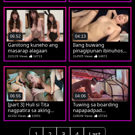
na sya ay isang puta
06:52
04:13
Ganitong kuneho ang
Ilang buwang
masarap alagaan
pinagipunan ibinuhos
lahat kay Jilian
110129 Views
14713
114505 Views
14872
06:55
04:06
[part 3] Huli si Tita
Tuwing sa boarding
nagpatira sa aking
napapadpad
tropa
nadidiligan si Soledad
42182 Views
22651
118039 Views
15743
1
2
3
4
Last