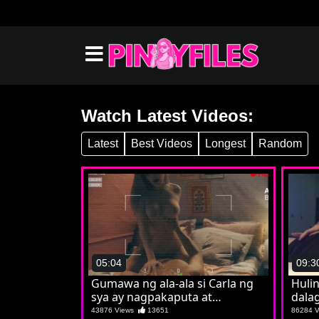
Watch Latest Videos:
Latest
Best Videos
Longest
Random
05:04
09:3
Gumawa ng ala-ala si Carla ng
Huli
sya ay nagpakaputa at
dalag
pumatong sa batuta
43876 Views
13651
86284 