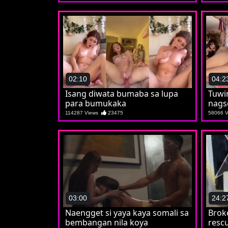
02:10
04:2
Isang diwata bumaba sa lupa
Tuwi
para bumukaka
nags
114287 Views
23475
58066 
03:00
24:2
Naengget si yaya kaya somali sa
Broke
bembangan nila koya
resc