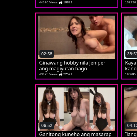
44676 Views
18821
102736
02:58
38:5
Ginawang hobby nila Jeniper
Kaya 
ang magiyutan bago
kano
magshower
43495 Views
22521
110695
06:52
04:1
Ganitong kuneho ang masarap
Ilan