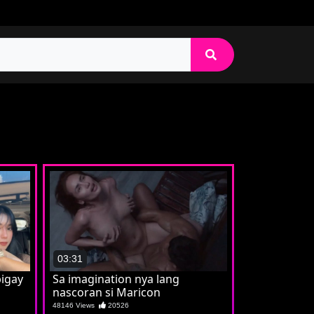
03:31
igay
Sa imagination nya lang
nascoran si Maricon
48146 Views
20526