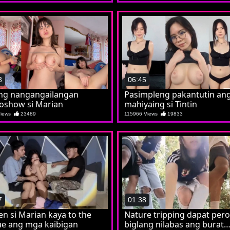
3
06:45
ng nangangailangan
Pasimpleng pakantutin an
oshow si Marian
mahiyaing si Tintin
Views
23489
115966 Views
19833
7
01:38
n si Marian kaya to the
Nature tripping dapat pero
ue ang mga kaibigan
biglang nilabas ang burat