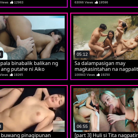
napasubo tuloy si Kat
 Views
12983
63066 Views
19596
3
05:12
pala binabalik balikan ng
Sa dalampasigan may
 ang putahe ni Aiko
magkasintahan na nagpali
sa iyutan
 Views
19265
100943 Views
19250
3
06:55
g buwang pinagipunan
[part 3] Huli si Tita nagpati