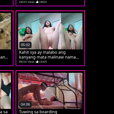
iniwanan
44223 Views
18622
05:02
Kahit sya ay malabo ang
tan
kanyang mata malinaw naman
sayo na sya ay isang puta
88210 Views
14325
04:06
ra sa
Tuwing sa boarding