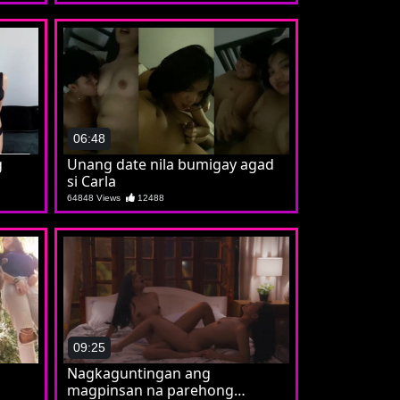
06:48
g
Unang date nila bumigay agad
si Carla
64848 Views
12488
09:25
Nagkaguntingan ang
magpinsan na parehong