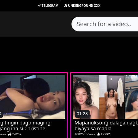
TELEGRAM
UNDERGROUND
XXX
0
01:23
ng tingin bago maging
Mapanuksong dalaga nagb
ang ina si Christine
biyaya sa madla
Views
24257
100255 Views
19992