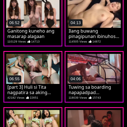
06:52
04:13
Ganitong kuneho ang
Ilang buwang
masarap alagaan
pinagipunan ibinuhos
lahat kay Jilian
110129 Views
14713
114505 Views
14872
06:55
04:06
[part 3] Huli si Tita
Tuwing sa boarding
nagpatira sa aking
napapadpad
tropa
nadidiligan si Soledad
42182 Views
22651
118039 Views
15743