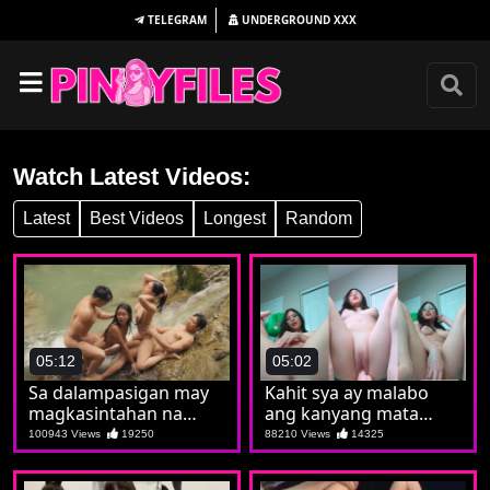
TELEGRAM
UNDERGROUND
XXX
Watch Latest Videos:
Latest
Best Videos
Longest
Random
05:12
05:02
Sa dalampasigan may
Kahit sya ay malabo
magkasintahan na
ang kanyang mata
nagpalitan sa iyutan
malinaw naman sayo
100943 Views
19250
88210 Views
14325
na sya ay isang puta