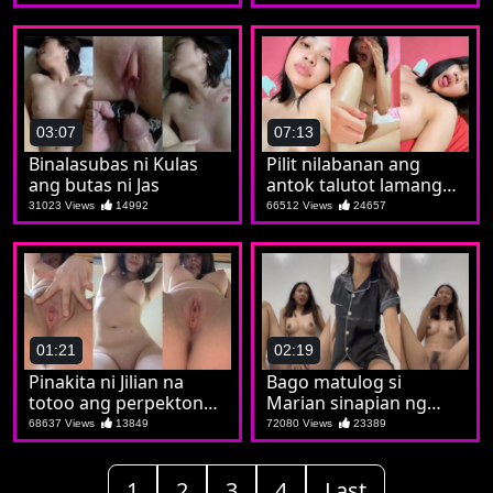
03:07
07:13
Binalasubas ni Kulas
Pilit nilabanan ang
ang butas ni Jas
antok talutot lamang
ay matusok
31023 Views
14992
66512 Views
24657
01:21
02:19
Pinakita ni Jilian na
Bago matulog si
totoo ang perpektong
Marian sinapian ng
lagusan
espirito ng kalibugan
68637 Views
13849
72080 Views
23389
1
2
3
4
Last