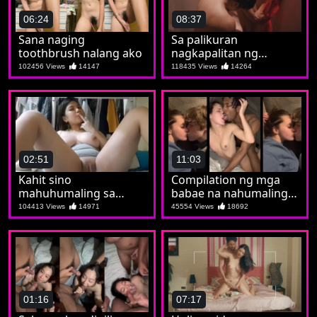
06:24
08:37
Sana naging
Sa palikuran
toothbrush nalang ako
nagkapalitan ng
kaiyutan hanggang
102456 Views
14147
118435 Views
14264
magka gangbangan
02:51
11:03
Kahit sino
Compilation ng mga
mahuhumaling sa
babae na nahumaling
asset ni Gingging
sa itim na tite
104413 Views
14971
45554 Views
18692
01:16
07:17