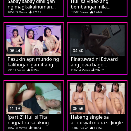
Sabay sabay diniligan
Huli sa video ang
ng magkakainuman
bembangan nila
ang de putang si Jilian
Marichu
105409 Views
17141
62508 Views
19442
06:44
04:40
Pasukin agn mundo ng
Pinatuwad ni Edward
kalibugan gamit ang
ang jowa bago
lagusan ni Marian
mapatawad sa
79151 Views
18242
118724 Views
23752
pagkahitad
11:19
05:56
[part 2] Huli si Tita
Habang single sa
nagpatira sa aking
artipisyal muna si Jingle
tropa
105728 Views
20664
90069 Views
17152