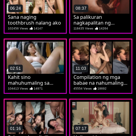
06:24
08:37
Sana naging
Sa palikuran
toothbrush nalang ako
nagkapalitan ng
kaiyutan hanggang
102456 Views
14147
118435 Views
14264
magka gangbangan
02:51
11:03
Kahit sino
Compilation ng mga
mahuhumaling sa
babae na nahumaling
asset ni Gingging
sa itim na tite
104413 Views
14971
45554 Views
18692
01:16
07:17