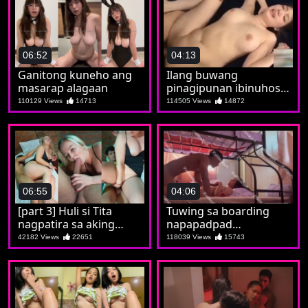
06:52
04:13
Ganitong kuneho ang
Ilang buwang
masarap alagaan
pinagipunan ibinuhos
lahat kay Jilian
110129 Views
14713
114505 Views
14872
06:55
04:06
[part 3] Huli si Tita
Tuwing sa boarding
nagpatira sa aking
napapadpad
tropa
nadidiligan si Soledad
42182 Views
22651
118039 Views
15743