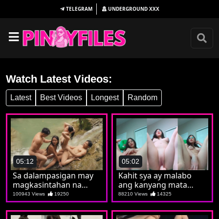
TELEGRAM
UNDERGROUND
XXX
Watch Latest Videos:
Latest
Best Videos
Longest
Random
05:12
05:02
Sa dalampasigan may
Kahit sya ay malabo
magkasintahan na
ang kanyang mata
nagpalitan sa iyutan
malinaw naman sayo
100943 Views
19250
88210 Views
14325
na sya ay isang puta