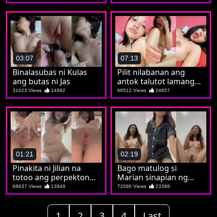
03:07
07:13
Binalasubas ni Kulas
Pilit nilabanan ang
ang butas ni Jas
antok talutot lamang
ay matusok
31023 Views
14992
66512 Views
24657
01:21
02:19
Pinakita ni Jilian na
Bago matulog si
totoo ang perpektong
Marian sinapian ng
lagusan
espirito ng kalibugan
68637 Views
13849
72080 Views
23389
1
2
3
4
Last