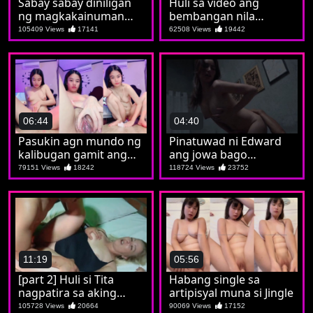
Sabay sabay diniligan
Huli sa video ang
ng magkakainuman
bembangan nila
ang de putang si Jilian
Marichu
105409 Views
17141
62508 Views
19442
06:44
04:40
Pasukin agn mundo ng
Pinatuwad ni Edward
kalibugan gamit ang
ang jowa bago
lagusan ni Marian
mapatawad sa
79151 Views
18242
118724 Views
23752
pagkahitad
11:19
05:56
[part 2] Huli si Tita
Habang single sa
nagpatira sa aking
artipisyal muna si Jingle
tropa
105728 Views
20664
90069 Views
17152