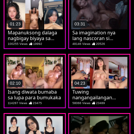
01:23
03:31
Mapanuksong dalaga
Sa imagination nya
nagbigay biyaya sa
lang nascoran si
madla
Maricon
100255 Views
19992
48146 Views
20526
02:10
04:23
Isang diwata bumaba
Tuwing
sa lupa para bumukaka
nangangailangan
nagsoshow si Marian
114287 Views
23475
58066 Views
23489