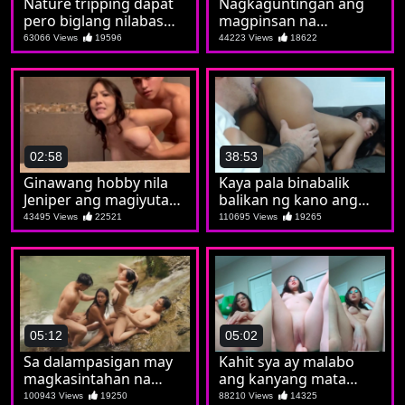
Nature tripping dapat
Nagkaguntingan ang
pero biglang nilabas
magpinsan na
ang burat napasubo
parehong iniwanan
63066 Views
19596
44223 Views
18622
tuloy si Kat
02:58
38:53
Ginawang hobby nila
Kaya pala binabalik
Jeniper ang magiyutan
balikan ng kano ang
bago magshower
putahe ni Aiko
43495 Views
22521
110695 Views
19265
05:12
05:02
Sa dalampasigan may
Kahit sya ay malabo
magkasintahan na
ang kanyang mata
nagpalitan sa iyutan
malinaw naman sayo
100943 Views
19250
88210 Views
14325