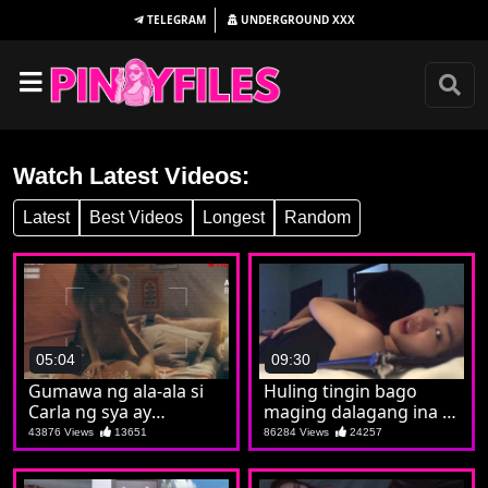
TELEGRAM
UNDERGROUND
XXX
Watch Latest Videos:
Latest
Best Videos
Longest
Random
05:04
09:30
Gumawa ng ala-ala si
Huling tingin bago
Carla ng sya ay
maging dalagang ina si
nagpakaputa at
Christine
43876 Views
13651
86284 Views
24257
pumatong sa batuta