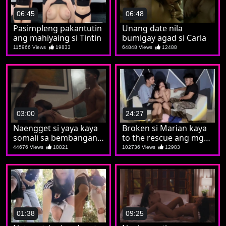
06:45
06:48
Pasimpleng pakantutin
Unang date nila
ang mahiyaing si Tintin
bumigay agad si Carla
115966 Views
19833
64848 Views
12488
03:00
24:27
Naengget si yaya kaya
Broken si Marian kaya
somali sa bembangan
to the rescue ang mga
nila koya
kaibigan
44676 Views
18821
102736 Views
12983
01:38
09:25