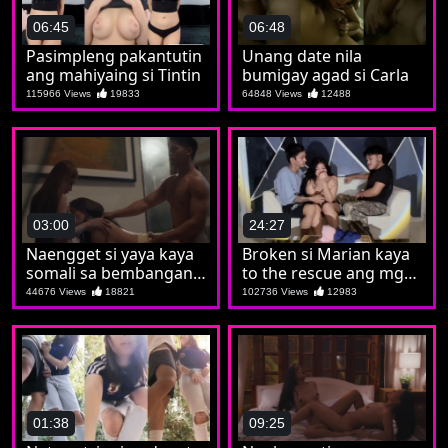
06:45
06:48
Pasimpleng pakantutin
Unang date nila
ang mahiyaing si Tintin
bumigay agad si Carla
115966 Views
19833
64848 Views
12488
03:00
24:27
Naengget si yaya kaya
Broken si Marian kaya
somali sa bembangan
to the rescue ang mga
nila koya
kaibigan
44676 Views
18821
102736 Views
12983
01:38
09:25