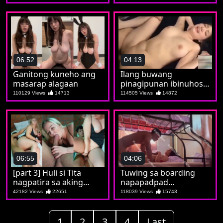
na sya ay isang puta
06:52
04:13
Ganitong kuneho ang
Ilang buwang
masarap alagaan
pinagipunan ibinuhos
lahat kay Jilian
110129 Views
14713
114505 Views
14872
06:55
04:06
[part 3] Huli si Tita
Tuwing sa boarding
nagpatira sa aking
napapadpad
tropa
nadidiligan si Soledad
42182 Views
22651
118039 Views
15743
1
2
3
4
Last