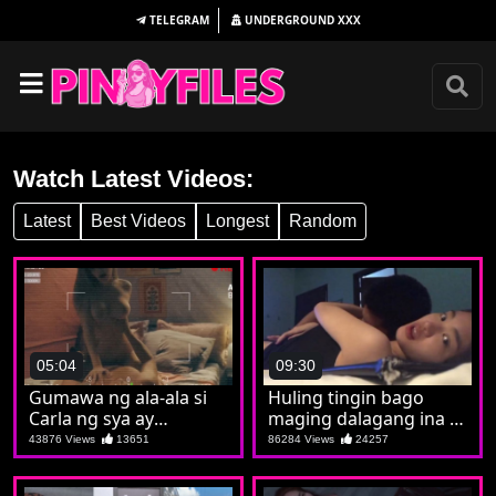
TELEGRAM
UNDERGROUND
XXX
Watch Latest Videos:
Latest
Best Videos
Longest
Random
05:04
09:30
Gumawa ng ala-ala si
Huling tingin bago
Carla ng sya ay
maging dalagang ina si
nagpakaputa at
Christine
43876 Views
13651
86284 Views
24257
pumatong sa batuta