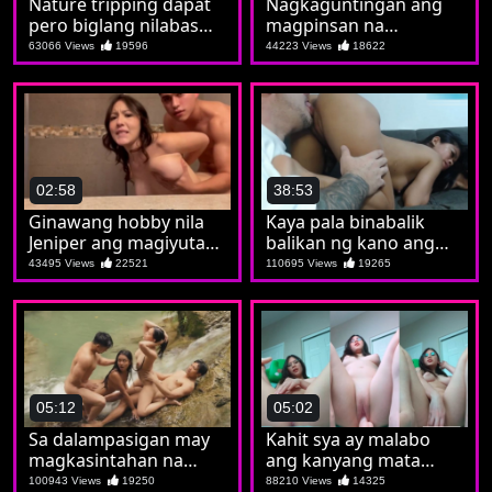
Nature tripping dapat
Nagkaguntingan ang
pero biglang nilabas
magpinsan na
ang burat napasubo
parehong iniwanan
63066 Views
19596
44223 Views
18622
tuloy si Kat
02:58
38:53
Ginawang hobby nila
Kaya pala binabalik
Jeniper ang magiyutan
balikan ng kano ang
bago magshower
putahe ni Aiko
43495 Views
22521
110695 Views
19265
05:12
05:02
Sa dalampasigan may
Kahit sya ay malabo
magkasintahan na
ang kanyang mata
nagpalitan sa iyutan
malinaw naman sayo
100943 Views
19250
88210 Views
14325