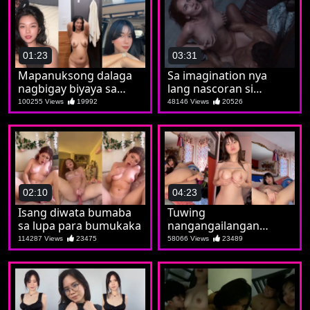
01:23
03:31
Mapanuksong dalaga
Sa imagination nya
nagbigay biyaya sa
lang nascoran si
madla
Maricon
100255 Views
19992
48146 Views
20526
02:10
04:23
Isang diwata bumaba
Tuwing
sa lupa para bumukaka
nangangailangan
nagsoshow si Marian
114287 Views
23475
58066 Views
23489