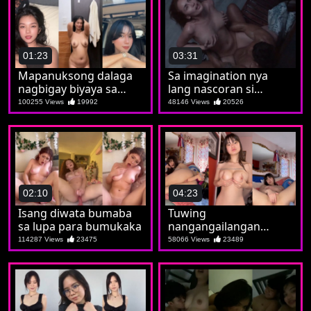
01:23
03:31
Mapanuksong dalaga
Sa imagination nya
nagbigay biyaya sa
lang nascoran si
madla
Maricon
100255 Views
19992
48146 Views
20526
02:10
04:23
Isang diwata bumaba
Tuwing
sa lupa para bumukaka
nangangailangan
nagsoshow si Marian
114287 Views
23475
58066 Views
23489