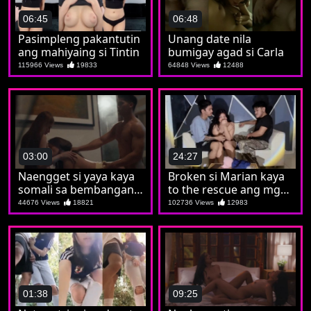
06:45
06:48
Pasimpleng pakantutin
Unang date nila
ang mahiyaing si Tintin
bumigay agad si Carla
115966 Views
19833
64848 Views
12488
03:00
24:27
Naengget si yaya kaya
Broken si Marian kaya
somali sa bembangan
to the rescue ang mga
nila koya
kaibigan
44676 Views
18821
102736 Views
12983
01:38
09:25