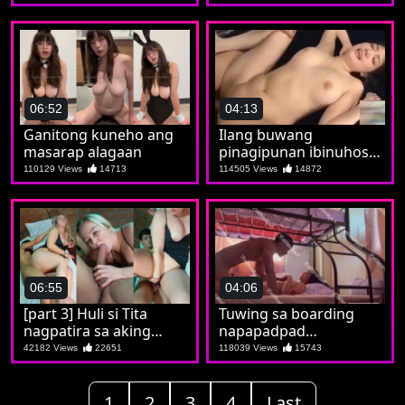
na sya ay isang puta
06:52
04:13
Ganitong kuneho ang
Ilang buwang
masarap alagaan
pinagipunan ibinuhos
lahat kay Jilian
110129 Views
14713
114505 Views
14872
06:55
04:06
[part 3] Huli si Tita
Tuwing sa boarding
nagpatira sa aking
napapadpad
tropa
nadidiligan si Soledad
42182 Views
22651
118039 Views
15743
1
2
3
4
Last