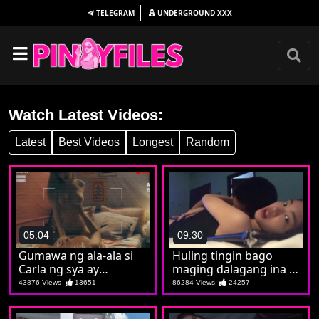
TELEGRAM
UNDERGROUND
XXX
Watch Latest Videos:
Latest
Best Videos
Longest
Random
05:04
09:30
Gumawa ng ala-ala si
Huling tingin bago
Carla ng sya ay
maging dalagang ina si
nagpakaputa at
Christine
43876 Views
13651
86284 Views
24257
pumatong sa batuta