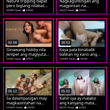
Nature tripping dapat
Nagkaguntingan ang
pero biglang nilabas
magpinsan na
ang burat napasubo
parehong iniwanan
63066 Views
19596
44223 Views
18622
tuloy si Kat
02:58
38:53
Ginawang hobby nila
Kaya pala binabalik
Jeniper ang magiyutan
balikan ng kano ang
bago magshower
putahe ni Aiko
43495 Views
22521
110695 Views
19265
05:12
05:02
Sa dalampasigan may
Kahit sya ay malabo
magkasintahan na
ang kanyang mata
nagpalitan sa iyutan
malinaw naman sayo
100943 Views
19250
88210 Views
14325