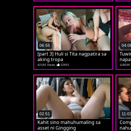
06:55
04:0
[part 3] Huli si Tita nagpatira sa
Tuwi
aking tropa
napa
Sole
42182 Views
22651
118039
02:51
11:0
Kahit sino mahuhumaling sa
Comp
asset ni Gingging
nahum