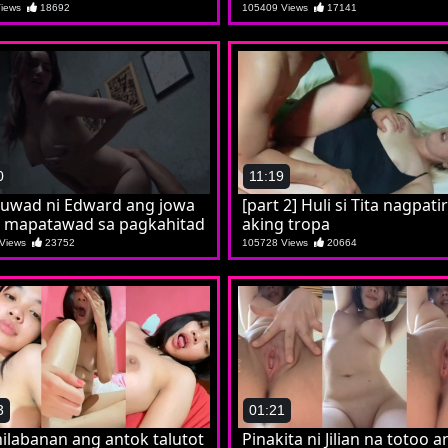
si Jilian
Views
18692
105409 Views
17141
0
11:19
tuwad ni Edward ang jowa
[part 2] Huli si Tita nagpati
 mapatawad sa pagkahitad
aking tropa
 Views
23752
105728 Views
20664
3
01:21
 nilabanan ang antok talutot
Pinakita ni Jilian na totoo a